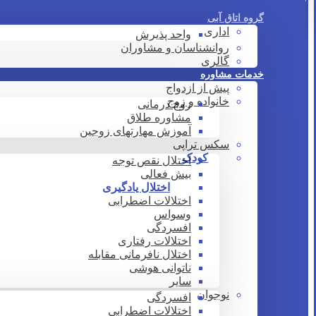
گروه اتاق آبی
اداری
واحد پذیرش
روانشناسان و مشاوران
گالری
خدمات مشاوره
پیش از ازدواج
خانواده و زوج
زوج درمانی
مشاوره طلاق
آموزش مهارتهای زوجین
سکس تراپی
کودک
اختلال نقص توجه
بیش فعالی
اختلال یادگیری
اختلالات اضطرابی
وسواس
افسردگی
اختلالات رفتاری
اختلال نافرمانی مقابله
ناتوانی هوشی
سایر
نوجوان
افسردگی
اختلالات اضطرابی