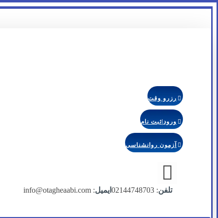
رزرو وقت
ورود|ثبت نام
آزمون روانشناسی
تلفن
: 02144748703
ایمیل
: info@otagheaabi.com